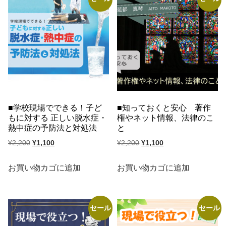
で
¥1,100
し
で
し
で
た。
す。
た。
す。
学校現場でできる！子ど
知っておくと安心 著作
もに対する 正しい脱水症・
権やネット情報、法律のこ
熱中症の予防法と対処法
と
元
現
元
現
¥
2,200
¥
1,100
¥
2,200
¥
1,100
の
在
の
在
価
の
価
の
お買い物カゴに追加
お買い物カゴに追加
格
価
格
価
は
格
は
格
¥2,200
は
¥2,200
は
セール
セール
で
¥1,100
で
¥1,100