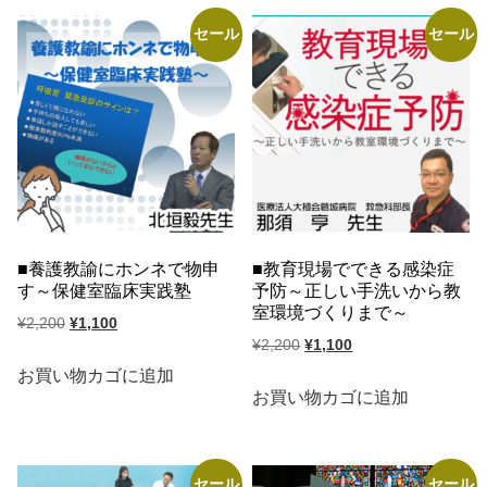
¥2,200
は
¥2,200
は
で
¥1,100
セール
セール
で
¥1,100
し
で
し
で
た。
す。
た。
す。
養護教諭にホンネで物申
教育現場でできる感染症
す～保健室臨床実践塾
予防～正しい手洗いから教
室環境づくりまで～
元
現
¥
2,200
¥
1,100
元
現
¥
2,200
¥
1,100
の
在
の
在
価
の
お買い物カゴに追加
価
の
お買い物カゴに追加
格
価
格
価
は
格
は
格
¥2,200
は
¥2,200
は
で
¥1,100
セール
セール