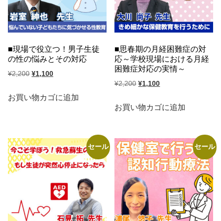
現場で役立つ！男子生徒
思春期の月経困難症の対
の性の悩みとその対応
応～学校現場における月経
困難症対応の実情～
元
現
¥
2,200
¥
1,100
元
現
¥
2,200
¥
1,100
の
在
の
在
価
の
お買い物カゴに追加
価
の
お買い物カゴに追加
格
価
格
価
は
格
は
格
¥2,200
は
¥2,200
は
で
¥1,100
セール
セール
で
¥1,100
し
で
し
で
た。
す。
た。
す。