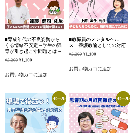
育成年代の不良姿勢から
教職員のメンタルヘル
くる情緒不安定～学生の猫
ス 養護教諭としての対応
背が引き起こす問題とは～
元
現
¥
2,200
¥
1,100
元
現
¥
2,200
¥
1,100
の
在
の
在
価
の
お買い物カゴに追加
価
の
お買い物カゴに追加
格
価
格
価
は
格
は
格
¥2,200
は
¥2,200
は
で
¥1,100
セール
セール
で
¥1,100
し
で
し
で
た。
す。
た。
す。