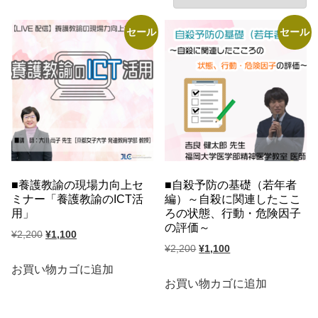
セール
セール
養護教諭の現場力向上セ
自殺予防の基礎（若年者
ミナー「養護教諭のICT活
編）～自殺に関連したここ
用」
ろの状態、行動・危険因子
の評価～
元
現
¥
2,200
¥
1,100
元
現
¥
2,200
¥
1,100
の
在
の
在
価
の
お買い物カゴに追加
価
の
お買い物カゴに追加
格
価
格
価
は
格
は
格