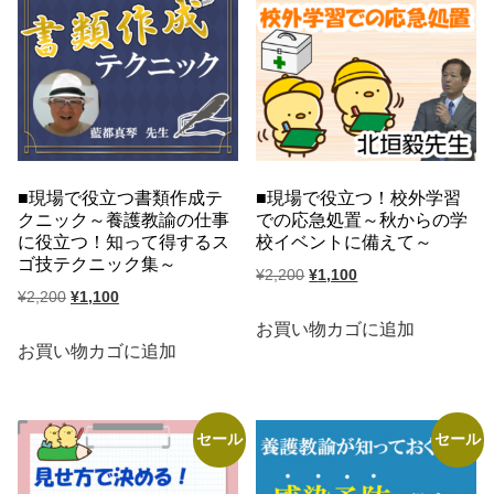
し
で
し
で
た。
す。
た。
す。
現場で役立つ書類作成テ
現場で役立つ！校外学習
クニック～養護教諭の仕事
での応急処置～秋からの学
に役立つ！知って得するス
校イベントに備えて～
ゴ技テクニック集～
元
現
¥
2,200
¥
1,100
元
現
¥
2,200
¥
1,100
の
在
の
在
価
の
お買い物カゴに追加
価
の
お買い物カゴに追加
格
価
格
価
は
格
は
格
¥2,200
は
¥2,200
は
で
¥1,100
セール
セール
で
¥1,100
し
で
し
で
た。
す。