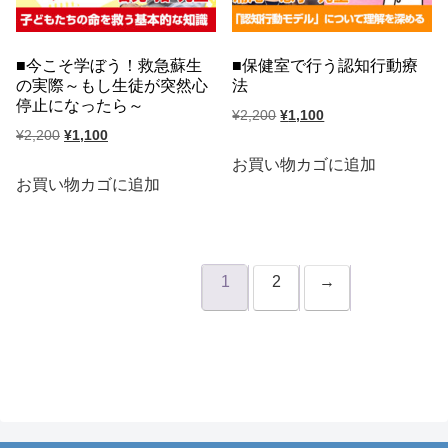
今こそ学ぼう！救急蘇生
保健室で行う認知行動療
の実際～もし生徒が突然心
法
停止になったら～
元
現
¥
2,200
¥
1,100
元
現
¥
2,200
¥
1,100
の
在
の
在
価
の
お買い物カゴに追加
価
の
お買い物カゴに追加
格
価
格
価
は
格
は
格
¥2,200
は
¥2,200
は
で
¥1,100
で
¥1,100
1
2
→
し
で
し
で
た。
す。
た。
す。