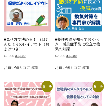
た。
す。
見せ方で決める！ ほけ
養護教諭が知っておくべ
んだよりのレイアウト（お
き 感染症予防に役立つ換
まけつき）
気の知識
元
現
元
現
¥
2,200
¥
1,100
¥
2,200
¥
1,100
の
在
の
在
価
の
価
の
お買い物カゴに追加
お買い物カゴに追加
格
価
格
価
は
格
は
格
¥2,200
は
¥2,200
は
セール
セール
で
¥1,100
で
¥1,100
し
で
し
で
た。
す。
た。
す。