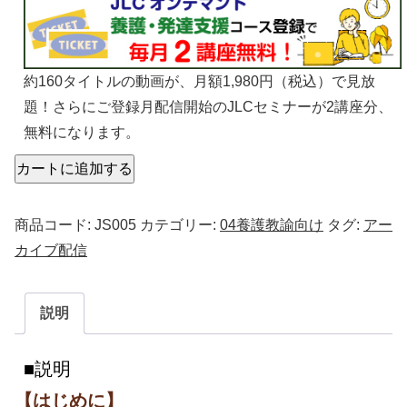
約160タイトルの動画が、月額1,980円（税込）で見放
題！さらにご登録月配信開始のJLCセミナーが2講座分、
無料になります。
カートに追加する
商品コード:
JS005
カテゴリー:
04養護教諭向け
タグ:
アー
カイブ配信
説明
説明
【はじめに】