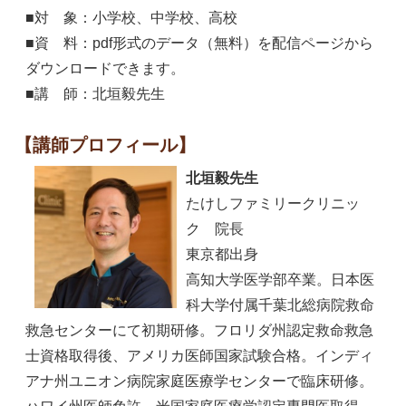
■対 象：小学校、中学校、高校
■資 料：pdf形式のデータ（無料）を配信ページから
ダウンロードできます。
■講 師：北垣毅先生
【講師プロフィール】
北垣毅先生
たけしファミリークリニッ
ク 院長
東京都出身
高知大学医学部卒業。日本医
科大学付属千葉北総病院救命
救急センターにて初期研修。フロリダ州認定救命救急
士資格取得後、アメリカ医師国家試験合格。インディ
アナ州ユニオン病院家庭医療学センターで臨床研修。