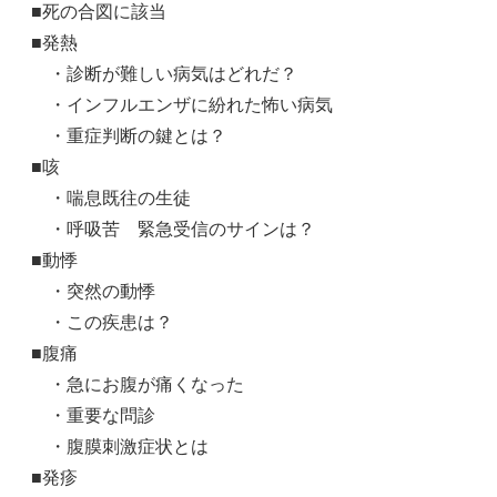
■死の合図に該当
■発熱
・診断が難しい病気はどれだ？
・インフルエンザに紛れた怖い病気
・重症判断の鍵とは？
■咳
・喘息既往の生徒
・呼吸苦 緊急受信のサインは？
■動悸
・突然の動悸
・この疾患は？
■腹痛
・急にお腹が痛くなった
・重要な問診
・腹膜刺激症状とは
■発疹