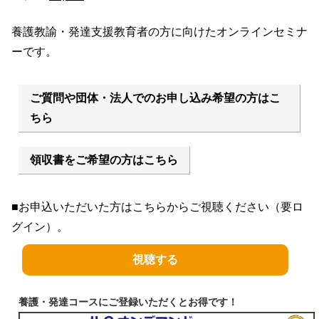
の
在
養護教諭・発達支援教育者の方に向けたオンラインセミナ
価
の
ーです。
格
価
は
格
¥2,200
は
ご質問や団体・法人でのお申し込み希望の方はこ
で
¥1,100
ちら
し
で
た。
す。
領収書をご希望の方はこちら
■お申込いただいた方はこちらからご視聴ください（要ロ
グイン）。
視聴する
養護・発達コースにご登録いただくとお得です！