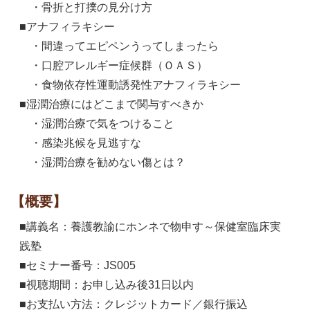
・骨折と打撲の見分け方
■アナフィラキシー
・間違ってエピペンうってしまったら
・口腔アレルギー症候群（ＯＡＳ）
・食物依存性運動誘発性アナフィラキシー
■湿潤治療にはどこまで関与すべきか
・湿潤治療で気をつけること
・感染兆候を見逃すな
・湿潤治療を勧めない傷とは？
【概要】
■講義名：養護教諭にホンネで物申す～保健室臨床実
践塾
■セミナー番号：JS005
■視聴期間：お申し込み後31日以内
■お支払い方法：クレジットカード／銀行振込