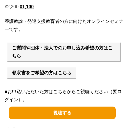
元
現
¥
2,200
¥
1,100
の
在
養護教諭・発達支援教育者の方に向けたオンラインセミナ
価
の
ーです。
格
価
は
格
¥2,200
は
ご質問や団体・法人でのお申し込み希望の方はこ
で
¥1,100
ちら
し
で
た。
す。
領収書をご希望の方はこちら
■お申込いただいた方はこちらからご視聴ください（要ロ
グイン）。
視聴する