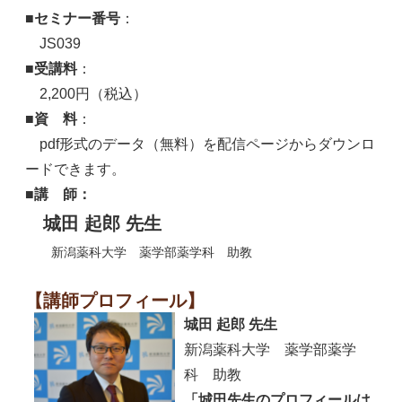
■セミナー番号
：
JS039
■受講料
：
2,200円（税込）
■資 料
：
pdf形式のデータ（無料）を配信ページからダウンロ
ードできます。
■講 師：
城田 起郎 先生
新潟薬科大学 薬学部薬学科 助教
【講師プロフィール】
城田 起郎 先生
新潟薬科大学 薬学部薬学
科 助教
「
城田先生のプロフィールは