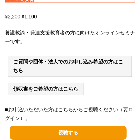
元
現
¥
2,200
¥
1,100
の
在
養護教諭・発達支援教育者の方に向けたオンラインセミナ
価
の
ーです。
格
価
は
格
¥2,200
は
ご質問や団体・法人でのお申し込み希望の方はこ
で
¥1,100
ちら
し
で
た。
す。
領収書をご希望の方はこちら
■お申込いただいた方はこちらからご視聴ください（要ロ
グイン）。
視聴する